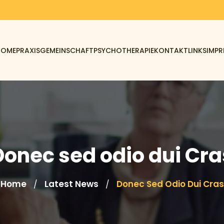
HOME
PRAXISGEMEINSCHAFT
PSYCHOTHERAPIE
KONTAKT
LINKS
IMPR
Donec sed odio dui Cra
Home
Latest News
Donec Sed Odio Dui Cras
/
/