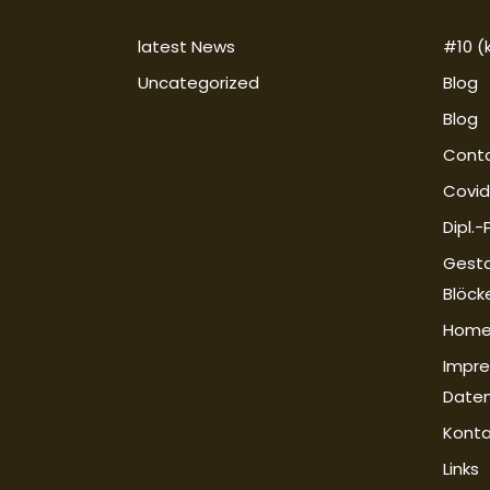
latest News
#10 (k
Uncategorized
Blog
Blog
Cont
Covid
Dipl.
Gesta
Blöck
Hom
Impre
Daten
Konta
Links