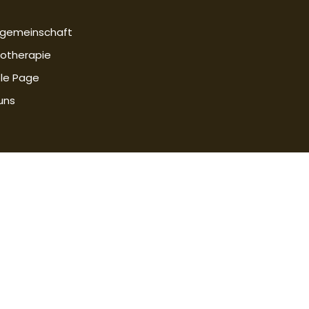
sgemeinschaft
otherapie
le Page
uns