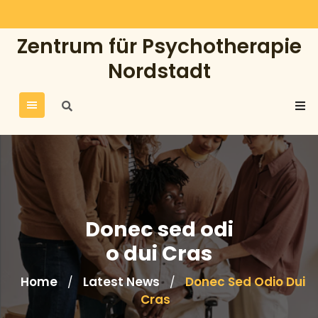
Skip
to
Zentrum für Psychotherapie
content
Nordstadt
Donec sed odi
o dui Cras
Home
Latest News
Donec Sed Odio Dui
/
/
Cras